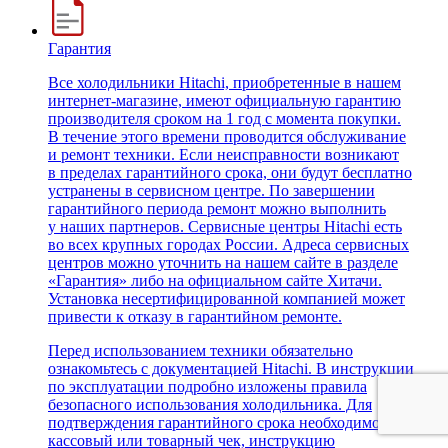
Гарантия
Все холодильники Hitachi, приобретенные в нашем
интернет-магазине, имеют официальную гарантию
производителя сроком на 1 год с момента покупки.
В течение этого времени проводится обслуживание
и ремонт техники. Если неисправности возникают
в пределах гарантийного срока, они будут бесплатно
устранены в сервисном центре. По завершении
гарантийного периода ремонт можно выполнить
у наших партнеров. Сервисные центры Hitachi есть
во всех крупных городах России. Адреса сервисных
центров можно уточнить на нашем сайте в разделе
«Гарантия» либо на официальном сайте Хитачи.
Установка несертифицированной компанией может
привести к отказу в гарантийном ремонте.
Перед использованием техники обязательно
ознакомьтесь с документацией Hitachi. В инструкции
по эксплуатации подробно изложены правила
безопасного использования холодильника. Для
подтверждения гарантийного срока необходимо иметь
кассовый или товарный чек, инструкцию