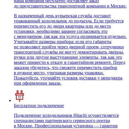
наша компания бесплатно доставляет заказ
до представительства транспортной компании в Москве.
В назначенный день курьерская служба доставит
упакованный холодильник до подъезда. Если требуется
переместить его до двери квартиры или до места
установки, необходимо заранее согласовать это
с менеджером, так как эта услуга оплачивается отдельно.
Учитывайте размеры прибора: если его габариты
не позволяют пройти через дверной проем, сотрудники
транспортной службы не могут демонтировать дверцы,
ручки или другие выступающие элементы, так как это
может привести к отказу в гарантийном ремонте. Перед
заказом убедитесь, что сможете переместить прибор
в нужное место, учитывая размеры упаковки.
Пожалуйста, уточняйте условия доставки у менеджера
при оформлении заказа.
Бесплатное подключение
Подключение холодильников Hitachi осуществляется
специалистами партнерского сервисного центра
в Москве. Профессиональная установка — гарантия