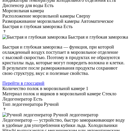
Индикаторы температуры холодильного отделения
Есть
Диспенсер для воды
Есть
Морозильная камера
Расположение морозильной камеры
Сверху
Размораживание морозильной камеры
Автоматическое
Быстрая и глубокая заморозка
Есть
Быстрая и глубокая заморозка
Быстрая и глубокая заморозка — функция, при которой
охлажденный воздух поступает в морозильное отделение
с высокой скоростью. Поэтому в продуктах не образуются
кристаллы льда, которые могут повредить волокна и клетки.
В результате после размораживания продукты сохраняют
свою структуру, вкус и полезные свойства.
Перейти в глоссарий
Количество полок в морозильной камере
1
Материал полок и ящиков в морозильной камере
Стекло
Ледогенератор
Есть
Тип ледогенератора
Ручной
Ручной ледогенератор
Ледогенератор — устройство, быстро замораживающее воду
в удобные для употребления кубики льда. Холодильники
Hitachi выпускаются с механическим или автоматическим