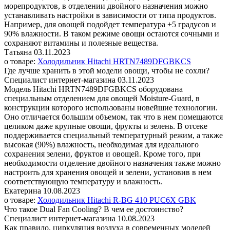
морепродуктов, в отделении двойного назначения можно
устанавливать настройки в зависимости от типа продуктов.
Например, для овощей подойдет температура +5 градусов и
90% влажности. В таком режиме овощи остаются сочными и
сохраняют витамины и полезные вещества.
Татьяна
03.11.2023
о товаре:
Холодильник Hitachi HRTN7489DFGBKCS
Где лучше хранить в этой модели овощи, чтобы не сохли?
Специалист интернет-магазина
03.11.2023
Модель Hitachi HRTN7489DFGBKCS оборудована
специальным отделением для овощей Мoisture-Guard, в
конструкции которого использованы новейшие технологии.
Оно отличается большим объемом, так что в нем помещаются
целиком даже крупные овощи, фрукты и зелень. В отсеке
поддерживается специальный температурный режим, а также
высокая (90%) влажность, необходимая для идеального
сохранения зелени, фруктов и овощей. Кроме того, при
необходимости отделение двойного назначения также можно
настроить для хранения овощей и зелени, установив в нем
соответствующую температуру и влажность.
Екатерина
10.08.2023
о товаре:
Холодильник Hitachi R-BG 410 PUC6X GBK
Что такое Dual Fan Cooling? В чем ее достоинство?
Специалист интернет-магазина
10.08.2023
Как правило, циркуляция воздуха в современных моделей