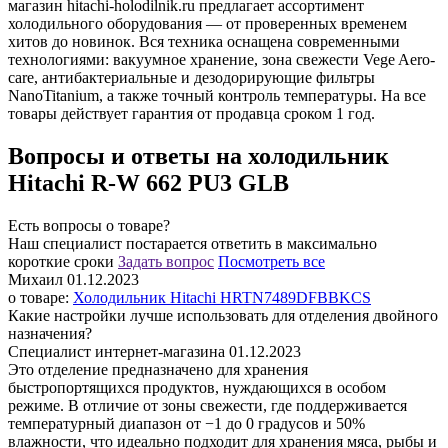
магазин hitachi-holodilnik.ru предлагает ассортимент
холодильного оборудования — от проверенных временем
хитов до новинок. Вся техника оснащена современными
технологиями: вакуумное хранение, зона свежести Vege Aero-
care, антибактериальные и дезодорирующие фильтры
NanoTitanium, а также точный контроль температуры. На все
товары действует гарантия от продавца сроком 1 год.
Вопросы и ответы на холодильник
Hitachi R-W 662 PU3 GLB
Есть вопросы о товаре?
Наш специалист постарается ответить в максимально
короткие сроки
Задать вопрос
Поcмотреть все
Михаил
01.12.2023
о товаре:
Холодильник Hitachi HRTN7489DFBBKCS
Какие настройки лучше использовать для отделения двойного
назначения?
Специалист интернет-магазина
01.12.2023
Это отделение предназначено для хранения
быстропортящихся продуктов, нуждающихся в особом
режиме. В отличие от зоны свежести, где поддерживается
температурный диапазон от −1 до 0 градусов и 50%
влажности, что идеально подходит для хранения мяса, рыбы и