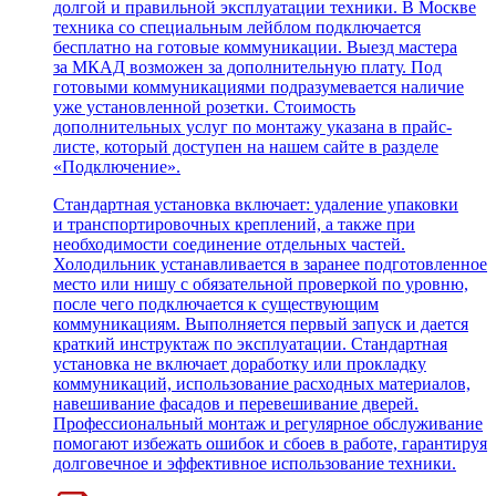
долгой и правильной эксплуатации техники. В Москве
техника со специальным лейблом подключается
бесплатно на готовые коммуникации. Выезд мастера
за МКАД возможен за дополнительную плату. Под
готовыми коммуникациями подразумевается наличие
уже установленной розетки. Стоимость
дополнительных услуг по монтажу указана в прайс-
листе, который доступен на нашем сайте в разделе
«Подключение».
Стандартная установка включает: удаление упаковки
и транспортировочных креплений, а также при
необходимости соединение отдельных частей.
Холодильник устанавливается в заранее подготовленное
место или нишу с обязательной проверкой по уровню,
после чего подключается к существующим
коммуникациям. Выполняется первый запуск и дается
краткий инструктаж по эксплуатации. Стандартная
установка не включает доработку или прокладку
коммуникаций, использование расходных материалов,
навешивание фасадов и перевешивание дверей.
Профессиональный монтаж и регулярное обслуживание
помогают избежать ошибок и сбоев в работе, гарантируя
долговечное и эффективное использование техники.