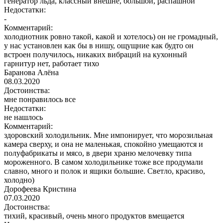
генератор льда, классный внешне, большой, распашной
Недостатки:
-
Комментарий:
холодиотник ровно такой, какой и хотелось) он не громадный,
у нас установлен как бы в нишу, ощущние как будто он
встроен получилось, никаких вибраций на кухонный
гарнитур нет, работает тихо
Баранова Алёна
08.03.2020
Достоинства:
мне понравилось все
Недостатки:
не нашлось
Комментарий:
здоровский холодильник. Мне импонирует, что морозильная
камера сверху, и она не маленькая, спокойно умещаются и
полуфабрикаты и мясо, в двери храню мелочевку типа
мороженного. В самом холодильнике тоже все продумали
славно, много и полок и ящики большие. Светло, красиво,
холодно)
Дорофеева Кристина
07.03.2020
Достоинства:
тихий, красивый, очень много продуктов вмещается