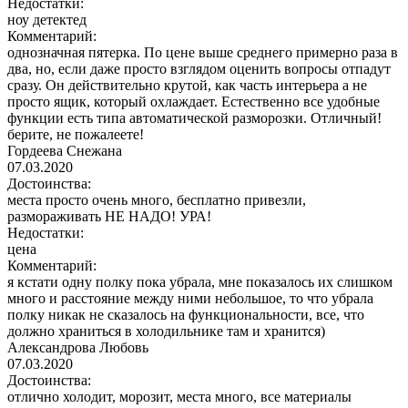
Недостатки:
ноу детектед
Комментарий:
однозначная пятерка. По цене выше среднего примерно раза в
два, но, если даже просто взглядом оценить вопросы отпадут
сразу. Он действительно крутой, как часть интерьера а не
просто ящик, который охлаждает. Естественно все удобные
функции есть типа автоматической разморозки. Отличный!
берите, не пожалеете!
Гордеева Снежана
07.03.2020
Достоинства:
места просто очень много, бесплатно привезли,
размораживать НЕ НАДО! УРА!
Недостатки:
цена
Комментарий:
я кстати одну полку пока убрала, мне показалось их слишком
много и расстояние между ними небольшое, то что убрала
полку никак не сказалось на функциональности, все, что
должно храниться в холодильнике там и хранится)
Александрова Любовь
07.03.2020
Достоинства:
отлично холодит, морозит, места много, все материалы