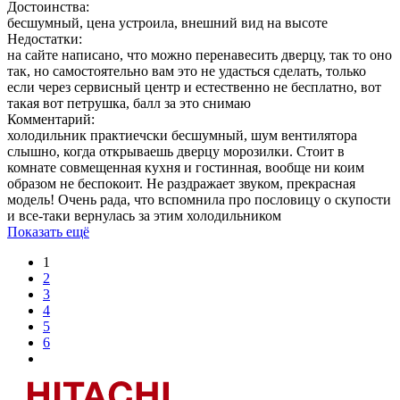
Достоинства:
бесшумный, цена устроила, внешний вид на высоте
Недостатки:
на сайте написано, что можно перенавесить дверцу, так то оно
так, но самостоятельно вам это не удасться сделать, только
если через сервисный центр и естественно не бесплатно, вот
такая вот петрушка, балл за это снимаю
Комментарий:
холодильник практиечски бесшумный, шум вентилятора
слышно, когда открываешь дверцу морозилки. Стоит в
комнате совмещенная кухня и гостинная, вообще ни коим
образом не беспокоит. Не раздражает звуком, прекрасная
модель! Очень рада, что вспомнила про пословицу о скупости
и все-таки вернулась за этим холодильником
Показать ещё
1
2
3
4
5
6