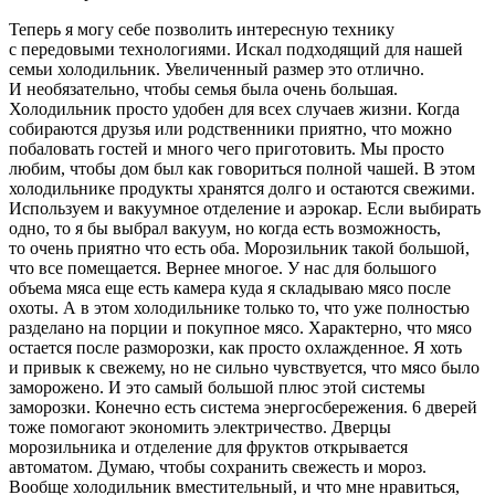
Теперь я могу себе позволить интересную технику
с передовыми технологиями. Искал подходящий для нашей
семьи холодильник. Увеличенный размер это отлично.
И необязательно, чтобы семья была очень большая.
Холодильник просто удобен для всех случаев жизни. Когда
собираются друзья или родственники приятно, что можно
побаловать гостей и много чего приготовить. Мы просто
любим, чтобы дом был как говориться полной чашей. В этом
холодильнике продукты хранятся долго и остаются свежими.
Используем и вакуумное отделение и аэрокар. Если выбирать
одно, то я бы выбрал вакуум, но когда есть возможность,
то очень приятно что есть оба. Морозильник такой большой,
что все помещается. Вернее многое. У нас для большого
объема мяса еще есть камера куда я складываю мясо после
охоты. А в этом холодильнике только то, что уже полностью
разделано на порции и покупное мясо. Характерно, что мясо
остается после разморозки, как просто охлажденное. Я хоть
и привык к свежему, но не сильно чувствуется, что мясо было
заморожено. И это самый большой плюс этой системы
заморозки. Конечно есть система энергосбережения. 6 дверей
тоже помогают экономить электричество. Дверцы
морозильника и отделение для фруктов открывается
автоматом. Думаю, чтобы сохранить свежесть и мороз.
Вообще холодильник вместительный, и что мне нравиться,