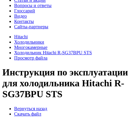
Cтатьи и акции
Вопросы и ответы
Глоссарий
Видео
Контакты
Сайты-партнеры
Hitachi
Холодильники
Многокамерные
Холодильник Hitachi R-SG37BPU STS
Просмотр файла
Инструкция по эксплуатации
для холодильника Hitachi R-
SG37BPU STS
Вернуться назад
Скачать файл