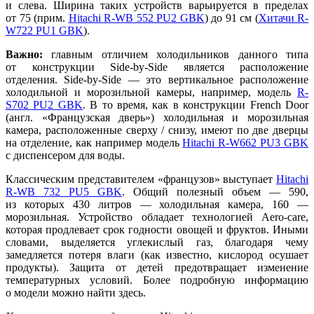
и слева. Ширина таких устройств варьируется в пределах
от 75 (прим.
Hitachi R-WB 552 PU2 GBK
) до 91 см (
Хитачи R-
W722 PU1 GBK
).
Важно:
главным отличием холодильников данного типа
от конструкции Side-by-Side является расположение
отделения. Side-by-Side — это вертикальное расположение
холодильной и морозильной камеры, например, модель
R-
S702 PU2 GBK
. В то время, как в конструкции French Door
(англ. «Французская дверь») холодильная и морозильная
камера, расположенные сверху / снизу, имеют по две дверцы
на отделение, как например модель
Hitachi R-W662 PU3 GBK
с диспенсером для воды.
Классическим представителем «французов» выступает
Hitachi
R-WB 732 PU5 GBK
. Общий полезный объем — 590,
из которых 430 литров — холодильная камера, 160 —
морозильная. Устройство обладает технологией Aero-care,
которая продлевает срок годности овощей и фруктов. Иными
словами, выделяется углекислый газ, благодаря чему
замедляется потеря влаги (как известно, кислород осушает
продукты). Защита от детей предотвращает изменение
температурных условий. Более подробную информацию
о модели можно найти здесь.