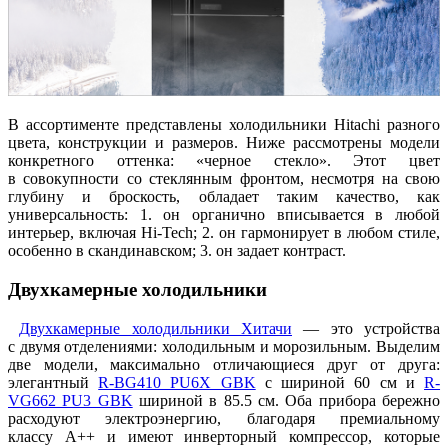
В ассортименте представлены холодильники Hitachi разного
цвета, конструкции и размеров. Ниже рассмотрены модели
конкретного оттенка: «черное стекло». Этот цвет
в совокупности со стеклянным фронтом, несмотря на свою
глубину и броскость, обладает таким качество, как
универсальность: 1. он органично вписывается в любой
интерьер, включая Hi-Tech; 2. он гармонирует в любом стиле,
особенно в скандинавском; 3. он задает контраст.
Двухкамерные холодильники
Двухкамерные холодильники Хитачи
— это устройства
с двумя отделениями: холодильным и морозильным. Выделим
две модели, максимально отличающиеся друг от друга:
элегантный
R-BG410 PU6X GBK
с шириной 60 см и
R-
VG662 PU3 GBK
шириной в 85.5 см. Оба прибора бережно
расходуют электроэнергию, благодаря премиальному
классу А++ и имеют инверторный компрессор, которые